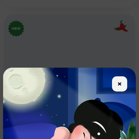
Сет Горячий Микс
Сет запеченных роллов с яркими вкусами
Вес:
1036 г