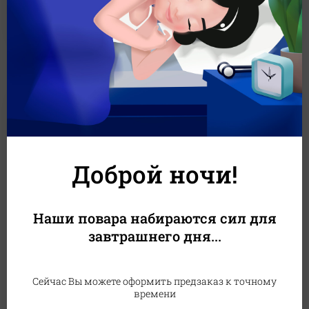
1899
₽
1839
₽
В корзину
Доброй ночи!
Наши повара набираются сил для
завтрашнего дня...
Сет Дай Пять
Комбинированный сет из теплых и классических роллов
для небольшой компании
Сейчас Вы можете оформить предзаказ к точному
времени
Вес: