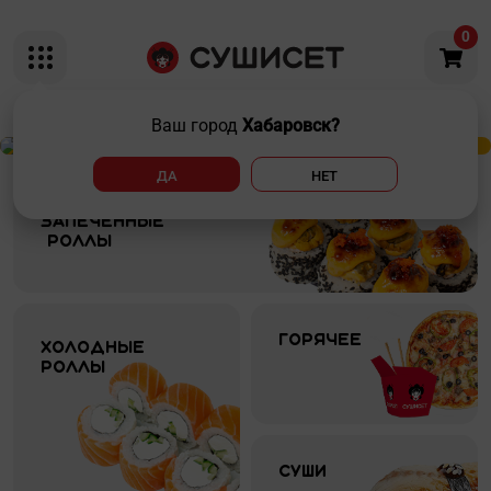
0
Ваш город
Хабаровск?
ДА
НЕТ
Запеченные 

 роллы
Горячее
Холодные 
роллы
Суши