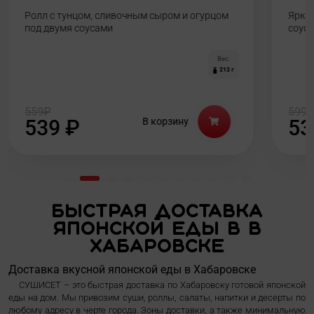
Ролл с тунцом, сливочным сыром и огурцом
Яркий
под двумя соусами
соусо
Вес:
212 г
559
₽
599
539
₽
В корзину
5
Быстрая доставка
японской еды в в
Хабаровске
Доставка вкусной японской еды в Хабаровске
СУШИСЕТ – это быстрая доставка по Хабаровску готовой японской
еды на дом. Мы привозим суши, роллы, салаты, напитки и десерты по
любому адресу в черте города. Зоны доставки, а также минимальную