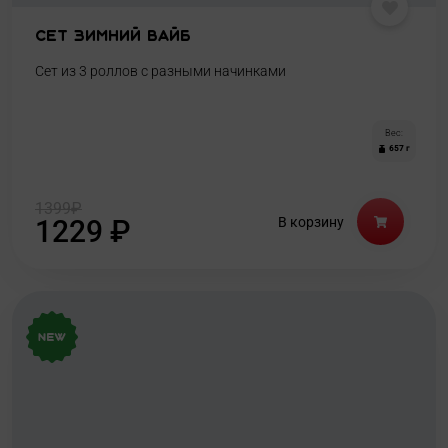
Сет Зимний Вайб
Сет из 3 роллов с разными начинками
Вес:
657 г
1399
₽
1229
₽
В корзину