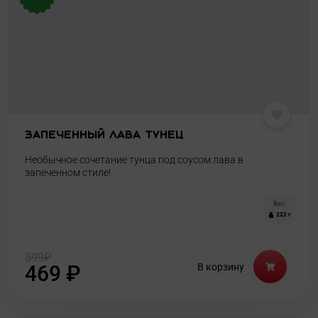
Запеченный лава тунец
Необычное сочетание тунца под соусом лава в
запеченном стиле!
Вес:
222 г
599
₽
469
₽
В корзину