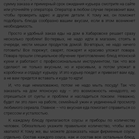
сумму заказа и примерный срок ожидания курьера смотрите на сайте
или уточняйте у оператора. Оператор в любом случае перезвонит вам,
чтобы проверить адрес и другие детали. К тому же, он поможет
подобрать блюда сообразно вашим вкусам, если в этом возникнет
необходимость.
Просто и удобный заказ еды на дом в Хабаровске решает сразу
несколько проблем! Во-первых, не надо идти в магазин, стоять в
очереди, нести мешки продуктов домой. Во-вторых, не надо ничего
готовить! Все порежут, сварят, пожарят и красиво уложат повара.
Повара прошли специальное обучение приготовлению блюд японской
кухни и работают с профессиональным инструментом, так что все
сделают не только вкусным, но и красивым, а потом уложат в
коробочки и отдадут курьеру. И это курьер поедет и привезет вам еду,
а не вам придется вставать и куда-то идти!
И, что еще немаловажно, потом не надо мыть посуду! Так что
заказать на дом японскую еду – это возможность ненадолго, но
отрешиться от суеты и проблем и насладиться покоем. Неважно,
будет ли это ланч на работе, семейный ужин и уединенный просмотр
любимого сериала. Главное – что вкусная еда помогает справиться со
стрессом и усталостью.
К каждому блюду прилагаются соусы и приборы по количеству
человек. Обязательно укажите правильное количество, чтобы всем
хватило! К тому же, вы можете дозаказать наши фирменные соусы
отдельно. Состав каждого соуса, как и состав все остальных блюд,