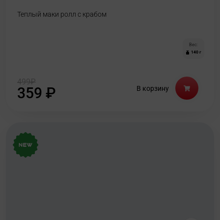
Теплый маки ролл с крабом
Вес:
140 г
499
₽
359
₽
В корзину