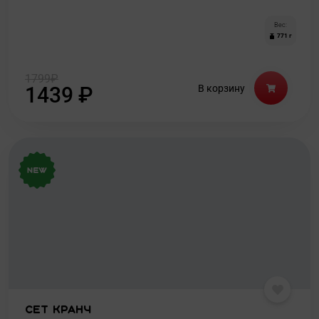
Вес:
771 г
1799
₽
1439
₽
В корзину
Сет Кранч