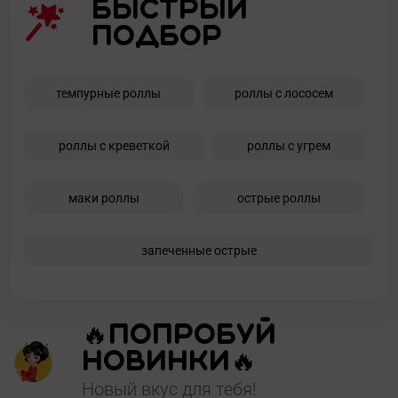
Быстрый
подбор
темпурные роллы
роллы с лососем
роллы с креветкой
роллы с угрем
маки роллы
острые роллы
запеченные острые
🔥Попробуй
новинки🔥
Новый вкус для тебя!