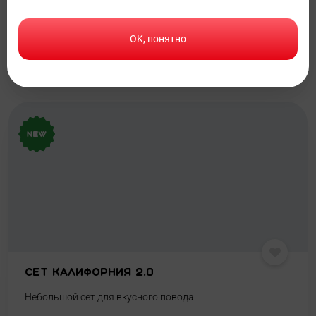
1013 г
OK, понятно
1999
₽
1729
₽
В корзину
Сет Калифорния 2.0
Небольшой сет для вкусного повода