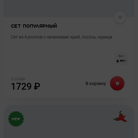
Сет Популярный
Сет из 4 роллов с начинками: краб, лосось, курица
Вес:
889 г
1799
₽
1729
₽
В корзину