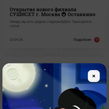
Открытие нового филиала
СУШИСЕТ г. Москва 🚇 Останкино
Теперь мы есть рядом с парком ВДНХ. Приходите в
гости!
23.04.26
Подробнее
ОТКРЫЛИ НОВЫЙ СУШИСЕТ
Ждем в гости по адресу: Адрес: Московская обл., г.
Реутов, пр-т Юбилейный, д. 30/2
12.02.26
Подробнее